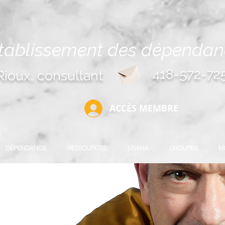
établissement des dépenda
418-572-72
Rioux, consultant
ACCÈS MEMBRE
DÉPENDANCE
RESSOURCES
USANA
GROUPES
M