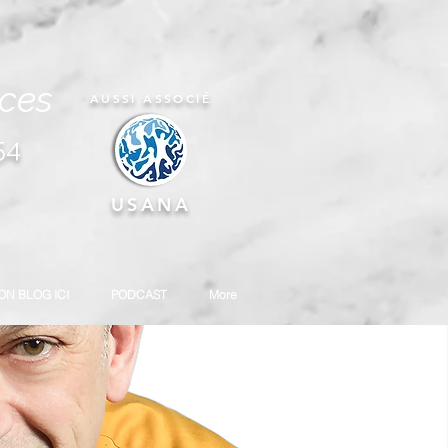
nces
AUSSI ASSOCIÉ
54
USANA
ON BLOG ICI
PODCAST
More