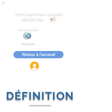
Gestion du rétablissement des dépendances
Pierre Eugène Rioux, consultant
418-572-7254
AUSSI ASSOCIÉ
USANA
Retour à l'acceuil
ACCÈS MEMBRE
DÉFINITION