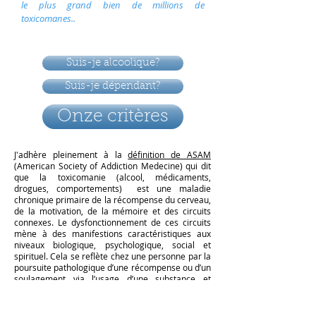
le plus grand bien de millions de
toxicomanes..
Suis-je alcoolique?
Suis-je dépendant?
Onze critères
J'adhère pleinement
à la
définition de ASAM
(American Society of Addiction Medecine) qui dit
que la toxicomanie (alcool, médicaments,
drogues, comportements) est une
maladie
chronique primaire
de la récompense du cerveau,
de la motivation, de la mémoire et des circuits
connexes. Le dysfonctionnement de ces circuits
mène à des manifestions caractéristiques aux
niveaux
biologique, psychologique, social et
spirituel
. Cela se reflète chez une personne par
la
poursuite pathologique d’une récompense ou d’un
soulagement
via l’usage d’une substance et
d’autres comportements.
La toxicomanie se caractérise par une
incapacité