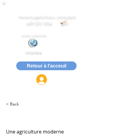
Gestion du rétablissement des dépendances
Pierre Eugène Rioux, consultant
418-572-7254
AUSSI ASSOCIÉ
USANA
Retour à l'acceuil
ACCÈS MEMBRE
< Back
Raison #2
Une agriculture moderne