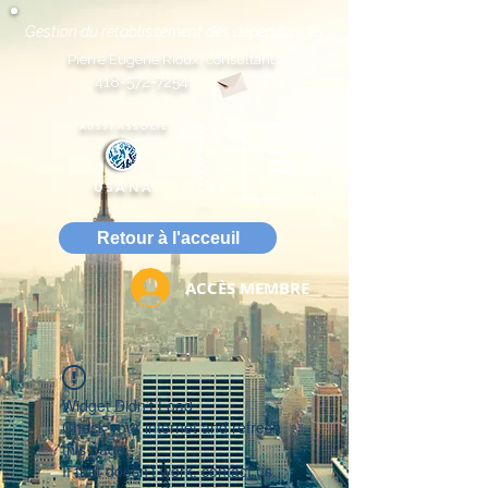
Gestion du rétablissement des dépendances
Pierre Eugène Rioux, consultant
418-572-7254
AUSSI ASSOCIÉ
USANA
Retour à l'acceuil
ACCÈS MEMBRE
Widget Didn’t Load
Check your internet and refresh
this page.
If that doesn’t work, contact us.