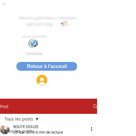
Gestion du rétablissement des dépendances
Pierre Eugène Rioux, consultant
418-572-7254
AUSSI ASSOCIÉ
USANA
Retour à l'acceuil
ACCÈS MEMBRE
Post
Tous les posts
ROUTE DOUZE
Tous les posts
26 nov. 2016
6 min de lecture